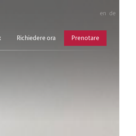
en
de
x
Richiedere ora
Prenotare